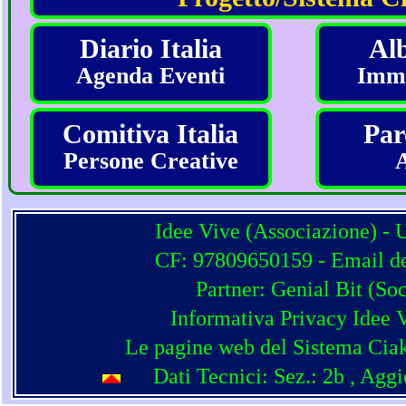
Diario Italia
Alb
Agenda Eventi
Imma
Comitiva Italia
Par
Persone Creative
Idee Vive (Associazione) - 
CF: 97809650159 - Email del
Partner:
Genial Bit
(
Soc
Informativa Privacy Idee 
Le pagine web del Sistema Ciak
Dati Tecnici: Sez.: 2b
, Agg